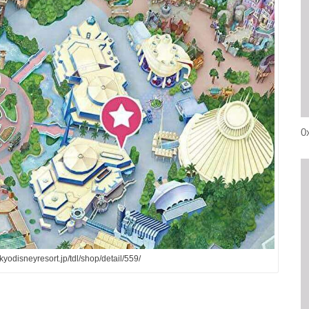
0
disneyresort.jp/tdl/shop/detail/559/