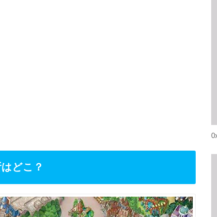
0
所はどこ？