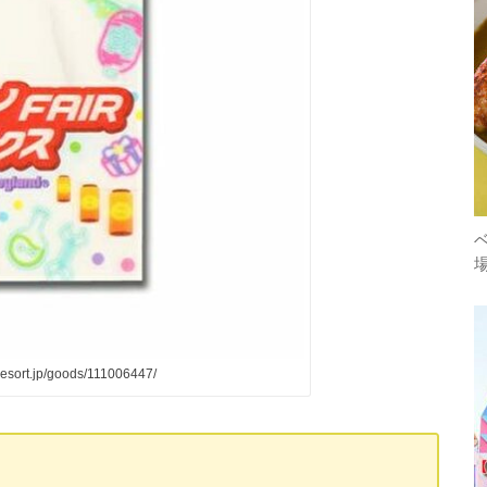
sort.jp/goods/111006447/