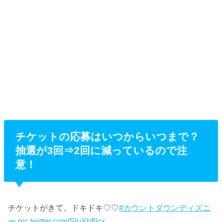
チケットの応募はいつからいつまで？
抽選が3回⇒2回に減っているので注
意！
チケットがきて。ドキドキ♡♡
#カウントダウンディズニ
ー
pic.twitter.com/SluXhflIcx