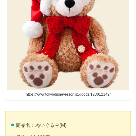
https://www.tokyodisneyresort.jp/goods/123012149/
商品名：ぬいぐるみ(M)