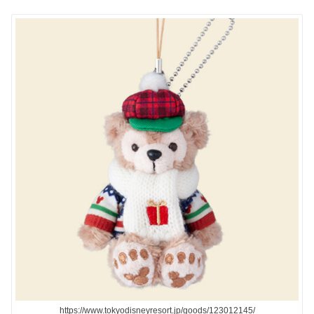
https://www.tokyodisneyresort.jp/goods/123012145/