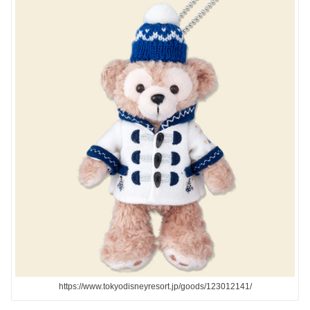
https://www.tokyodisneyresort.jp/goods/123012141/