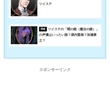
ツイステ
ツイステの「闇の鏡（魔法の鏡）」
の声優はいったい誰？堀内賢雄？加瀬康
之？
スポンサーリンク