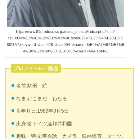
https://www.81produce.co.jp/dcms_plusdb/index.php/item?
cell003=%E3%81%8B%E8%A1%8C&cell029=%E7%94%B7%E6%
80%A7&keyword=&cell028=&cell004=&name=%E9%A7%92%E7%9
4%B0%E3%80%80%E8%88%AA&id=46&label=1
プロフィール・経歴
名前:駒田 航
なまえ:こまだ わたる
生年月日:1989年9月5日
出身地:ドイツ連邦共和国
趣味・特技:英会話、カメラ、映画鑑賞、ダーツ、