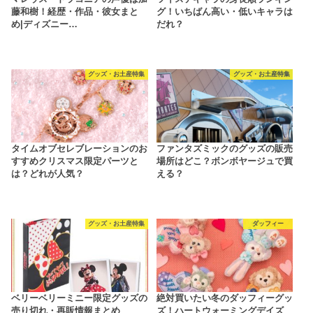
藤和樹！経歴・作品・彼女まと
グ！いちばん高い・低いキャラは
め|ディズニー…
だれ？
グッズ・お土産特集
グッズ・お土産特集
タイムオブセレブレーションのお
ファンタズミックのグッズの販売
すすめクリスマス限定パーツと
場所はどこ？ボンボヤージュで買
は？どれが人気？
える？
グッズ・お土産特集
ダッフィー
ベリーベリーミニー限定グッズの
絶対買いたい冬のダッフィーグッ
売り切れ・再販情報まとめ
ズ！ハートウォーミングデイズ