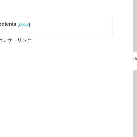
ntents
[
show
]
ポンサーリンク
0