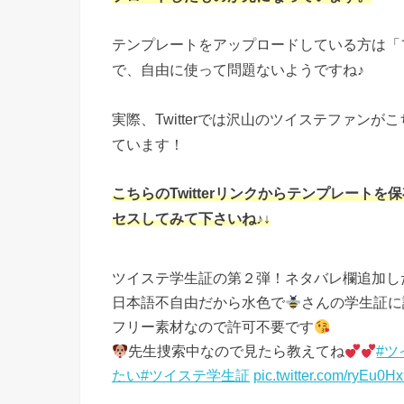
テンプレートをアップロードしている方は「
で、自由に使って問題ないようですね♪
実際、Twitterでは沢山のツイステファン
ています！
こちらのTwitterリンクからテンプレー
セスしてみて下さいね♪↓
ツイステ学生証の第２弾！ネタバレ欄追加し
日本語不自由だから水色で
さんの学生証に
フリー素材なので許可不要です
先生捜索中なので見たら教えてね
#
たい
#ツイステ学生証
pic.twitter.com/ryEu0