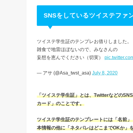
SNSをしているツイステファ
ツイステ学生証のテンプレお借りしました。
雑食で地雷ほぼないので、みなさんの
妄想を恵んでください（切実）
pic.twitter.c
— アサ (@Asa_twst_asa)
July 8, 2020
「ツイステ学生証」とは、Twitterなどの
カード」のことです。
ツイステ学生証のテンプレートには「名前」
本情報の他に「ネタバレはどこまでOKか」