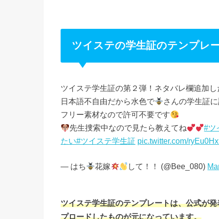
ツイステの学生証のテンプレ
ツイステ学生証の第２弾！ネタバレ欄追加し
日本語不自由だから水色で
さんの学生証に
フリー素材なので許可不要です
先生捜索中なので見たら教えてね
#
たい
#ツイステ学生証
pic.twitter.com/ryEu0
— はち
花嫁
して！！ (@Bee_080)
Ma
ツイステ学生証のテンプレートは、公式が発表
プロードしたものが元になっています。