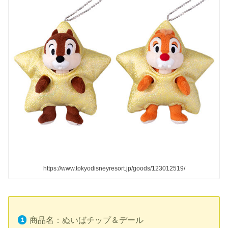
https://www.tokyodisneyresort.jp/goods/123012519/
商品名：ぬいばチップ＆デール