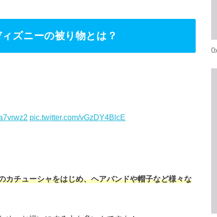
ディズニーの被り物とは？
0
6a7vrwz2
pic.twitter.com/vGzDY4BlcE
のカチューシャをはじめ、ヘアバンドや帽子など様々な