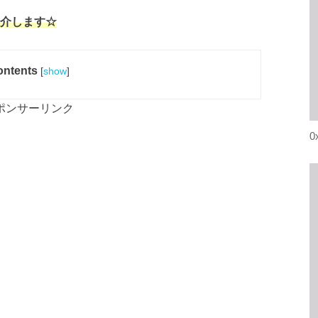
紹介します☆
ntents
[
show
]
ポンサーリンク
0