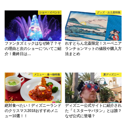
ショー・イベント
グッズ・お土産特集
ファンタズミックはなぜ終了？そ
れすとらん北斎限定！スーベニア
の理由と次のショーについてご紹
ランチョンマットの値段や購入方
介！最終日は…
法まとめ
メニュー・食べ物特集
夏ディズニー
絶対食べたい！ディズニーランド
ディズニー公式サイトに紹介され
のクリスマス2018おすすめメニ
た「ミスターヤバタン」とは誰？
ュー10選！！
なぜ公式に登場？