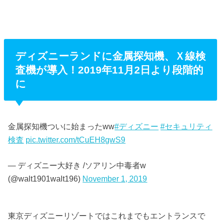
ディズニーランドに金属探知機、Ｘ線検
査機が導入！2019年11月2日より段階的
に
金属探知機ついに始まったww
#ディズニー
#セキュリティ
検査
pic.twitter.com/tCuEH8gwS9
— ディズニー大好き /ソアリン中毒者w
(@walt1901walt196)
November 1, 2019
東京ディズニーリゾートではこれまでもエントランスで