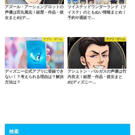
アズール・アーシェングロットの
ツイステッドワンダーランド（ツ
声優は田丸篤志！経歴・作品・彼
イステ）のともぬい情報まとめ！
女まとめ|デ…
予約や通販で…
アプリ・ゲーム
アプリ・ゲーム
ディズニー公式アプリに登録でき
アシュトン・バルガスの声優は竹
ない！？考えられる理由は？解決
内良太！経歴・作品・彼女まと
方法は？
め|ディズニー…
検索