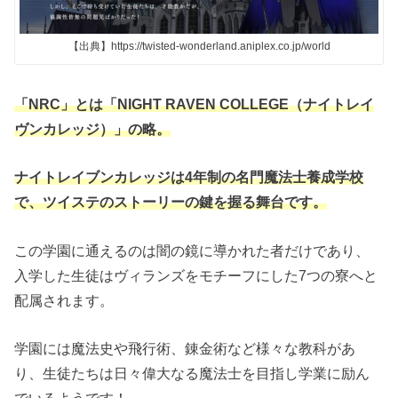
【出典】https://twisted-wonderland.aniplex.co.jp/world
「NRC」とは「NIGHT RAVEN COLLEGE（ナイトレイ
ヴンカレッジ）」の略。
ナイトレイブンカレッジは4年制の名門魔法士養成学校
で、ツイステのストーリーの鍵を握る舞台です。
この学園に通えるのは闇の鏡に導かれた者だけであり、
入学した生徒はヴィランズをモチーフにした7つの寮へと
配属されます。
学園には魔法史や飛行術、錬金術など様々な教科があ
り、生徒たちは日々偉大なる魔法士を目指し学業に励ん
でいるようです！