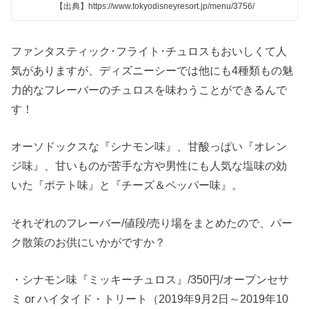
【出典】https://www.tokyodisneyresort.jp/menu/3756/
ファンタスティック･フライト･チュロスもおいしくて人
気がありますが、ディズニーシーでは他にも4種類もの魅
力的なフレーバーのチュロスを味わうことができるんで
す！
オーソドックスな『シナモン味』、甘酸っぱい『オレン
ジ味』、甘いものが苦手な方や男性にも人気な塩味の効
いた『ポテト味』と『チーズ＆ペッパー味』。
それぞれのフレーバー/値段/売り場をまとめたので、パー
ク散策のお供にいかがですか？
・シナモン味『ミッキーチュロス』/350円/オープンセサ
ミ or ハイタイド・トリート（2019年9月2日～2019年10