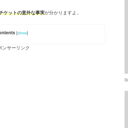
チケットの意外な事実
が分かりますよ。
ntents
[
show
]
ポンサーリンク
0